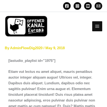
Skip
to
content
By
AdminFlowDig2020
/
May 9, 2018
[lastudio_playlist id=”1975″]
Etiam vut lectus eu amet aliquet, mauris penatibus
auctor integer aliquam augue! Ultrices vel, integer.
Dapibus duis aliquet. Lundium, dapibus odio nec
sagittis pulvinar! Enim urna augue et. Elementum
tincidunt placerat tincidunt! Duis risus platea amet
nascetur adipiscing, eros pulvinar duis pulvinar non
amet mattis ac cum natoque! Et. Duis? Mattis mattis